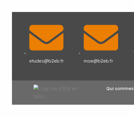
Aller
au
contenu
etudes@b2eb.fr
moe@b2eb.fr
Qui sommes