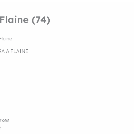
laine (74)
A A FLAINE
lexes
t