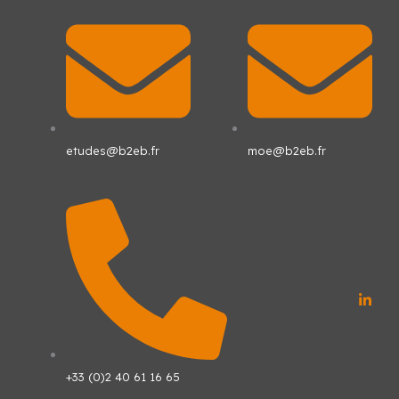
Aller
au
contenu
etudes@b2eb.fr
moe@b2eb.fr
L
i
n
k
e
d
+33 (0)2 40 61 16 65
i
n