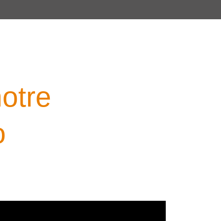
otre
o