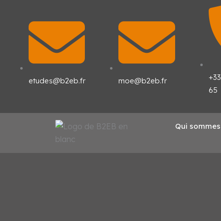
Aller
au
contenu
+33
etudes@b2eb.fr
moe@b2eb.fr
65
Qui sommes