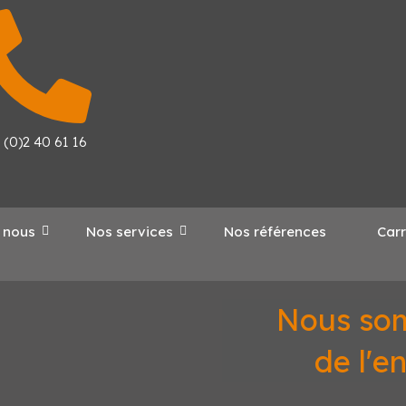
 (0)2 40 61 16
 nous
Nos services
Nos références
Carr
Nous som
de l'e