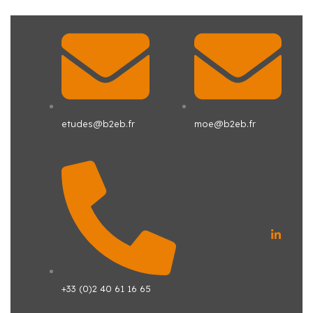
Aller
au
contenu
etudes@b2eb.fr
moe@b2eb.fr
L
i
n
k
e
d
+33 (0)2 40 61 16 65
i
n