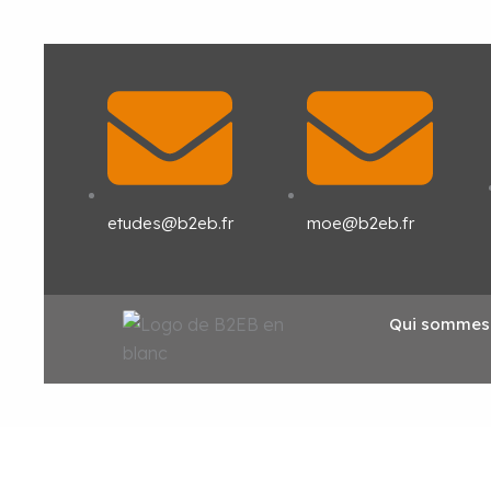
Aller
au
contenu
etudes@b2eb.fr
moe@b2eb.fr
Qui sommes