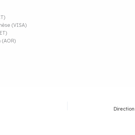
CT)
thèse (VISA)
DET)
n (AOR)
Direction