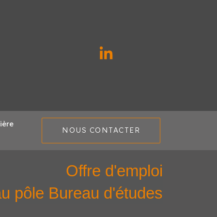
L
i
n
k
e
d
ière
NOUS CONTACTER
i
n
-
Offre d'emploi
i
au pôle Bureau d'études
n