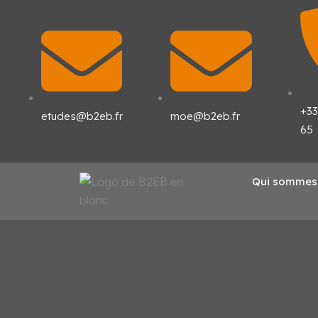
Aller
au
contenu
+33
etudes@b2eb.fr
moe@b2eb.fr
65
Qui sommes